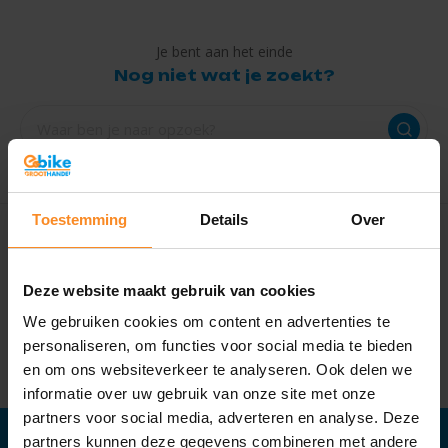
Je bent aan het einde
Nog niet wat je zoekt?
Toestemming
Details
Over
Onze service
Alle
A-merken
Deze website maakt gebruik van cookies
Direct
leverbaar
We gebruiken cookies om content en advertenties te
Levering in
NL en BE
personaliseren, om functies voor social media te bieden
Altijd mooie en
nette fietsen
en om ons websiteverkeer te analyseren. Ook delen we
informatie over uw gebruik van onze site met onze
partners voor social media, adverteren en analyse. Deze
partners kunnen deze gegevens combineren met andere