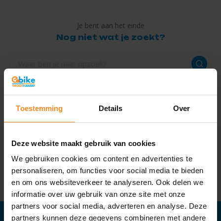
Je bent aan het einde
Nog niet wat je zoekt?
Toestemming
Details
Over
Onze service
Alle
A-merken
Deze website maakt gebruik van cookies
Direct
leverbaar
We gebruiken cookies om content en advertenties te
Levering in
NL en BE
personaliseren, om functies voor social media te bieden
Altijd mooie en
nette fietsen
en om ons websiteverkeer te analyseren. Ook delen we
informatie over uw gebruik van onze site met onze
partners voor social media, adverteren en analyse. Deze
partners kunnen deze gegevens combineren met andere