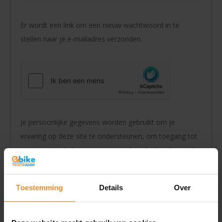
Er wordt een link om een nieuw wachtwoord in te
stellen naar je e-mailadres verzonden.
Je persoonlijke gegevens worden gebruikt om je
ervaring op deze site te ondersteunen, om toegang tot
je account te beheren en voor andere doeleinden zoals
omschreven in ons
privacybeleid
.
Registreren
Toestemming
Details
Over