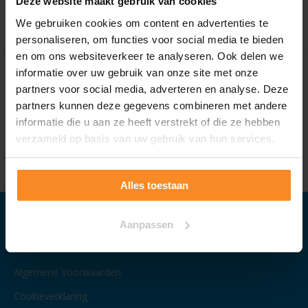
Deze website maakt gebruik van cookies
We gebruiken cookies om content en advertenties te
personaliseren, om functies voor social media te bieden
en om ons websiteverkeer te analyseren. Ook delen we
informatie over uw gebruik van onze site met onze
Onze service
partners voor social media, adverteren en analyse. Deze
Alle
A-merken
partners kunnen deze gegevens combineren met andere
informatie die u aan ze heeft verstrekt of die ze hebben
Direct
leverbaar
verzameld op basis van uw gebruik van hun services.
Levering in
NL en BE
Altijd mooie en
nette fietsen
Alles toestaan
Klantenservice
Aanpassen
Algemene Voorwaarden
Cookieverklaring