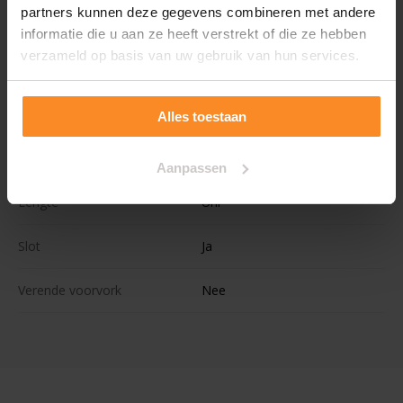
partners kunnen deze gegevens combineren met andere
Wielmaat
28''
informatie die u aan ze heeft verstrekt of die ze hebben
verzameld op basis van uw gebruik van hun services.
Kleur
Zwart
Voorrekje
Nee
Alles toestaan
Aantal kinderen
Aanpassen
Lengte
Uni
Slot
Ja
Verende voorvork
Nee