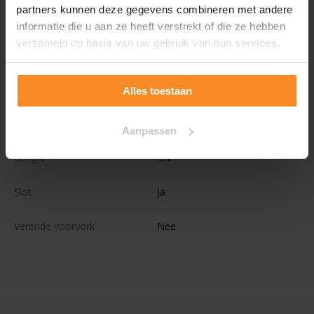
partners kunnen deze gegevens combineren met andere
Wielmaat
28''
informatie die u aan ze heeft verstrekt of die ze hebben
verzameld op basis van uw gebruik van hun services.
Kleur
Zwart
Voorrekje
Nee
Alles toestaan
Aantal kinderen
Aanpassen
Lengte
Uni
Slot
Ja
Verende voorvork
Nee