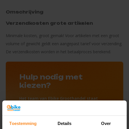
Omschrijving
Verzendkosten grote artikelen
Minimale kosten, groot gemak! Voor artikelen met een groot
volume of gewicht geldt een aangepast tarief voor verzending.
De verzendkosten worden in het betaalproces berekend.
Hulp nodig met
kiezen?
Het team van Ebike Groothandel staat
altijd voor je klaar.
Neem contact op
Toestemming
Details
Over