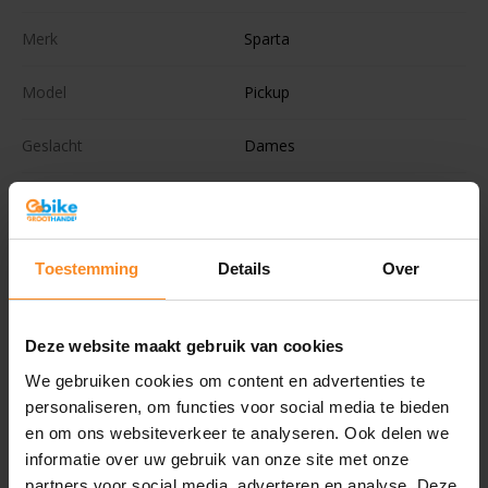
Merk
Sparta
Model
Pickup
Geslacht
Dames
Framemaat
Accu positie
Toestemming
Details
Over
Remsysteem
Schijfremmen
Deze website maakt gebruik van cookies
Merkversnellingen
Nexus
We gebruiken cookies om content en advertenties te
personaliseren, om functies voor social media te bieden
Versnellingen
7
en om ons websiteverkeer te analyseren. Ook delen we
informatie over uw gebruik van onze site met onze
Ondersteuningsstanden
5
partners voor social media, adverteren en analyse. Deze