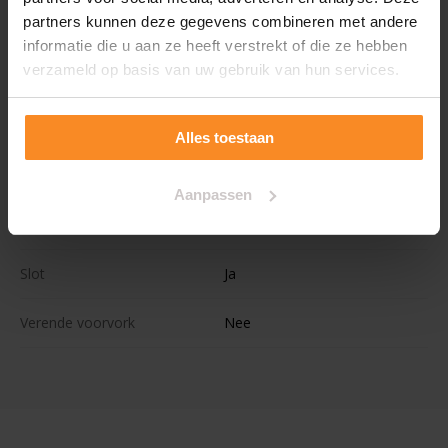
partners kunnen deze gegevens combineren met andere
Wielmaat
28''
informatie die u aan ze heeft verstrekt of die ze hebben
verzameld op basis van uw gebruik van hun services.
Kleur
Blauw
Voorrekje
Ja
Alles toestaan
Aantal kinderen
Aanpassen
Lengte
Uni
Slot
Ja
Verende voorvork
Nee