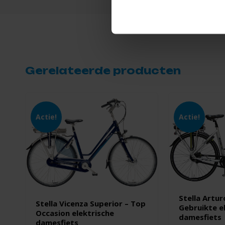
Gerelateerde producten
Actie!
Actie!
Stella Artur
Stella Vicenza Superior – Top
Gebruikte e
Occasion elektrische
damesfiets
damesfiets