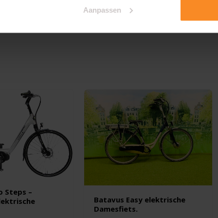
Aanpassen
o Steps –
Batavus Easy elektrische
lektrische
Damesfiets.