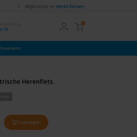
Altijd mooie en
nette fietsen
0
beoordeling
1/10
Showroom
trische Herenfiets.
etsen
Toevoegen