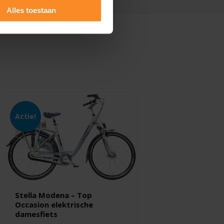
Alles toestaan
Actie!
Stella Modena – Top
Occasion elektrische
damesfiets