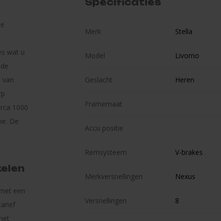
Specificaties
te
Merk
Stella
es wat u
Model
Livorno
 de
n van
Geslacht
Heren
rp
Framemaat
irca 1000
ne. De
Accu positie
Remsysteem
V-brakes
kelen
Merkversnellingen
Nexus
 met een
Versnellingen
8
arief
het