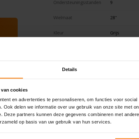
Ondersteuningsstanden
9
Wielmaat
28''
Kleur
Grijs
Voorrekje
Nee
Aantal kinderen
Details
Lengte
Uni
 van cookies
Slot
Ja
ent en advertenties te personaliseren, om functies voor social
. Ook delen we informatie over uw gebruik van onze site met on
Verende voorvork
Ja
e. Deze partners kunnen deze gegevens combineren met andere i
erzameld op basis van uw gebruik van hun services.