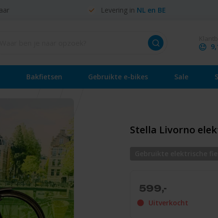
aar
Levering in
NL en BE
Klant
9,
Bakfietsen
Gebruikte e-bikes
Sale
Stella Livorno elek
Gebruikte elektrische fi
599,-
Uitverkocht