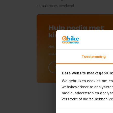
betaalproces berekend.
Hulp nodig met
kiezen?
Het team van Ebike Groothandel
staat altijd voor je klaar.
Toestemming
Neem contact op
Deze website maakt gebruik
We gebruiken cookies om cont
websiteverkeer te analyseren
media, adverteren en analys
verstrekt of die ze hebben v