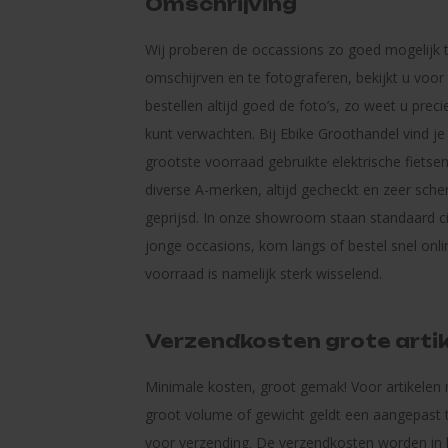
Omschrijving
Wij proberen de occassions zo goed mogelijk 
omschijrven en te fotograferen, bekijkt u voor
bestellen altijd goed de foto’s, zo weet u preci
kunt verwachten. Bij Ebike Groothandel vind je
grootste voorraad gebruikte elektrische fietse
diverse A-merken, altijd gecheckt en zeer sche
geprijsd. In onze showroom staan standaard c
jonge occasions, kom langs of bestel snel onli
voorraad is namelijk sterk wisselend.
Verzendkosten grote arti
Minimale kosten, groot gemak! Voor artikelen
groot volume of gewicht geldt een aangepast t
voor verzending. De verzendkosten worden in 