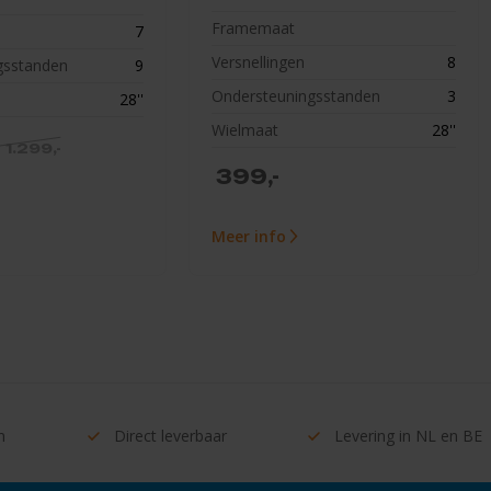
Framemaat
7
Versnellingen
8
gsstanden
9
Ondersteuningsstanden
3
28''
Wielmaat
28''
1.299,-
399,-
Meer info
n
Direct
leverbaar
Levering in
NL en BE