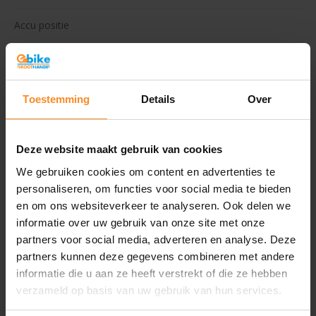
Accu positie
Remsysteem
V-brakes
Merkversnellingen
Nexus
Toestemming
Details
Over
Versnellingen
3
Deze website maakt gebruik van cookies
Ondersteuningsstanden
3
We gebruiken cookies om content en advertenties te
personaliseren, om functies voor social media te bieden
Wielmaat
28''
en om ons websiteverkeer te analyseren. Ook delen we
informatie over uw gebruik van onze site met onze
Kleur
Blauw
partners voor social media, adverteren en analyse. Deze
partners kunnen deze gegevens combineren met andere
Voorrekje
Nee
informatie die u aan ze heeft verstrekt of die ze hebben
verzameld op basis van uw gebruik van hun services.
Aantal kinderen