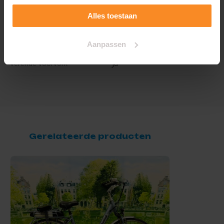
Lengte
Uni
Alles toestaan
Slot
Ja
Aanpassen
Verende voorvork
Ja
Gerelateerde producten