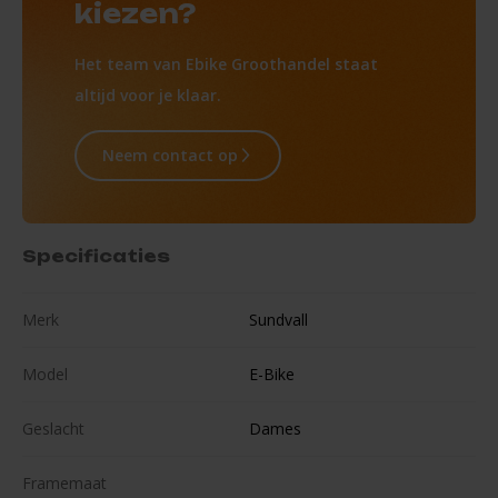
kiezen?
Het team van Ebike Groothandel staat
altijd voor je klaar.
Neem contact op
Specificaties
Merk
Sundvall
Model
E-Bike
Geslacht
Dames
Framemaat