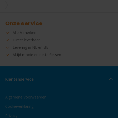
Onze service
Alle
A-merken
Direct
leverbaar
Levering in
NL en BE
Altijd mooie en
nette fietsen
Klantenservice
Algemene Voorwaarden
Cookieverklaring
Privacy