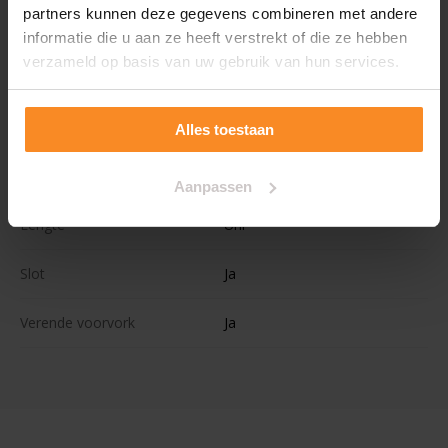
partners kunnen deze gegevens combineren met andere
Wielmaat
28''
informatie die u aan ze heeft verstrekt of die ze hebben
verzameld op basis van uw gebruik van hun services.
Kleur
Grijs
Voorrekje
Nee
Alles toestaan
Aantal kinderen
Aanpassen
Lengte
Uni
Slot
Ja
Verende voorvork
Ja